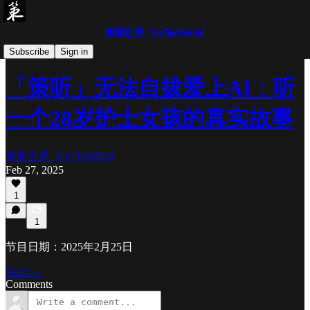
策看世界 | CeTheWorld
「策听」精品播客分享
Subscribe
Sign in
「策听」无法自拔爱上AI：听
一个28岁护士女孩的真实故事
策看世界 | CeTheWorld
Feb 27, 2025
1
1
节目日期：2025年2月25日
Read →
Comments