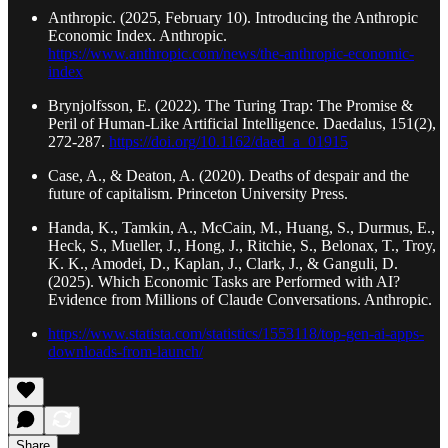
Anthropic. (2025, February 10). Introducing the Anthropic
Economic Index. Anthropic.
https://www.anthropic.com/news/the-anthropic-economic-
index
Brynjolfsson, E. (2022). The Turing Trap: The Promise &
Peril of Human-Like Artificial Intelligence. Daedalus, 151(2),
272-287.
https://doi.org/10.1162/daed_a_01915
Case, A., & Deaton, A. (2020). Deaths of despair and the
future of capitalism. Princeton University Press.
Handa, K., Tamkin, A., McCain, M., Huang, S., Durmus, E.,
Heck, S., Mueller, J., Hong, J., Ritchie, S., Belonax, T., Troy,
K. K., Amodei, D., Kaplan, J., Clark, J., & Ganguli, D.
(2025). Which Economic Tasks are Performed with AI?
Evidence from Millions of Claude Conversations. Anthropic.
https://www.statista.com/statistics/1553118/top-gen-ai-apps-
downloads-from-launch/
Share