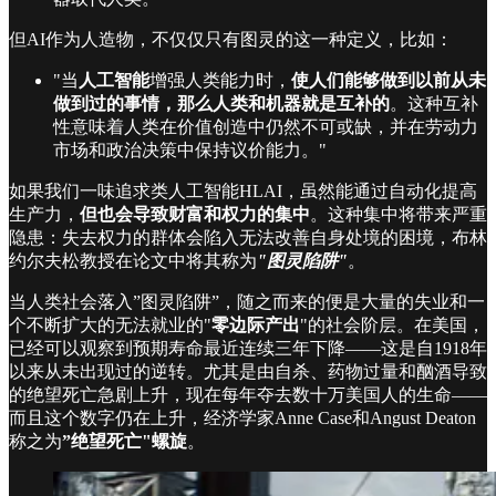
但AI作为人造物，不仅仅只有图灵的这一种定义，比如：
"当
人工智能
增强人类能力时，
使人们能够做到以前从未
做到过的事情，那么人类和机器就是互补的
。这种互补
性意味着人类在价值创造中仍然不可或缺，并在劳动力
市场和政治决策中保持议价能力。"
如果我们一味追求类人工智能HLAI，虽然能通过自动化提高
生产力，
但也会导致财富和权力的集中
。这种集中将带来严重
隐患：失去权力的群体会陷入无法改善自身处境的困境，布林
约尔夫松教授在论文中将其称为
"图灵陷阱"
。
当人类社会落入”图灵陷阱”，随之而来的便是大量的失业和一
个不断扩大的无法就业的"
零边际产出
"的社会阶层。在美国，
已经可以观察到预期寿命最近连续三年下降——这是自1918年
以来从未出现过的逆转。尤其是由自杀、药物过量和酗酒导致
的绝望死亡急剧上升，现在每年夺去数十万美国人的生命——
而且这个数字仍在上升，经济学家Anne Case和Angust Deaton
称之为
”绝望死亡"螺旋
。