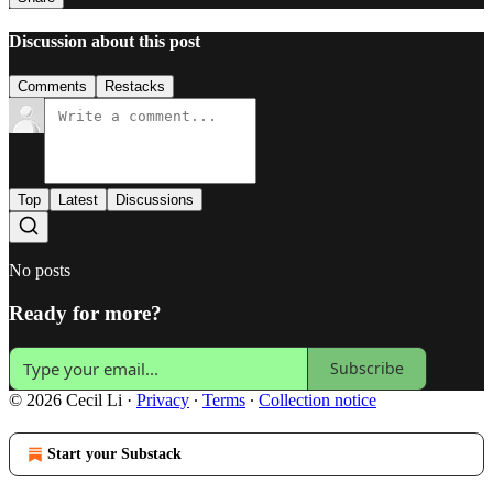
Discussion about this post
Comments
Restacks
Top
Latest
Discussions
No posts
Ready for more?
Subscribe
© 2026 Cecil Li
·
Privacy
∙
Terms
∙
Collection notice
Start your Substack