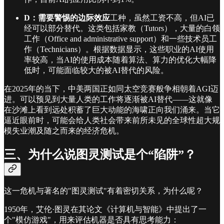
D：需要警惕的边际效应
工种，虽然工资不高，但AI已
经可以部分替代。这类包括家教（Tutors），大量的白领
工作（Office and administrative support）和一些技术员工
作（Technicians）。根据数据显示，这些职业的AI使用
率较高，当AI的使用成本随着算法、算力的优化大幅降
低时，可能面临较大的被AI替代的风险。
在2025年的当下，中美两国正如同太空竞赛般争相朝着AGI迈
进。可以预见到大量人类的工作将逐渐被AI替代——这就像
在沙滩上看到远处积蓄了巨大动能的海啸正向我们涌来。当它
逼近眼前时，可能会给人类社会带来前所未见的全球性超大规
模失业潮及随之而来的经济危机。
三、为什么说图灵测试是个“陷阱”？
这一危机与著名的"图灵测试"有着密切关系，为什么呢？
1950年，艾伦·图灵在其论文《计算机与智能》中提出了一
个"模仿游戏"，用来评估机器是否具有思考能力：