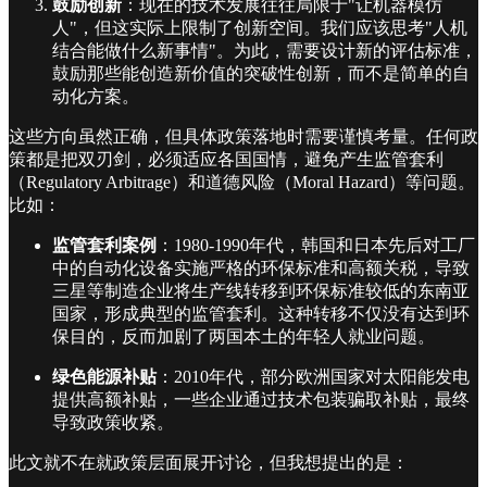
鼓励创新
：现在的技术发展往往局限于"让机器模仿
人"，但这实际上限制了创新空间。我们应该思考"人机
结合能做什么新事情"。为此，需要设计新的评估标准，
鼓励那些能创造新价值的突破性创新，而不是简单的自
动化方案。
这些方向虽然正确，但具体政策落地时需要谨慎考量。任何政
策都是把双刃剑，必须适应各国国情，避免产生监管套利
（Regulatory Arbitrage）和道德风险（Moral Hazard）等问题。
比如：
监管套利案例
：1980-1990年代，韩国和日本先后对工厂
中的自动化设备实施严格的环保标准和高额关税，导致
三星等制造企业将生产线转移到环保标准较低的东南亚
国家，形成典型的监管套利。这种转移不仅没有达到环
保目的，反而加剧了两国本土的年轻人就业问题。
绿色能源补贴
：2010年代，部分欧洲国家对太阳能发电
提供高额补贴，一些企业通过技术包装骗取补贴，最终
导致政策收紧。
此文就不在就政策层面展开讨论，但我想提出的是：