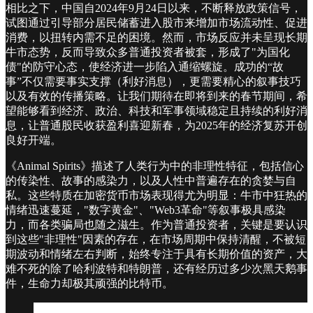
相比之下，中国自2024年9月24日以来，不断释放政策信号，
试图通过引导部分居民储蓄进入股市来增加市场流动性、促进
消费，以扭转内需不足的困境。然而，市场反应并未呈现长期
牛市态势，反而导致众多普通投资者被套，形成了"为国化
债"的防守心态，使经济进一步陷入通缩螺旋。成功的“故
事”不仅需要事实支撑（利好消息），更需要精心的叙事技巧
以及有效的传播策略。让我们期待在即将到来的春节期间，希
望能够看到经济、政治、科技和军事领域稳定且持续的利好消
息，让普通股民收获盈利喜迎新春，为2025年的经济复苏开创
良好开端。
《Animal Spirits》描述了人类行为中的非理性特征，包括信心
的传染性、故事的感染力，以及人性中普遍存在的贪婪与自
私。这些特质在加密货币市场表现得尤为明显：牛市中狂热的
情绪迅速蔓延，"数字黄金"、"Web3革命"等叙事极具感染
力，而各类骗局也随之滋生。作为普通投资者，关键是要认识
到这些"非理性"因素的存在，在市场周期中保持清醒，不被短
期波动和情绪左右判断，始终专注于具有长期价值的资产，大
难不死的除了哈利波特和特朗普，还有经历过多少次黑天鹅事
件，生命力却极其顽强的比特币。