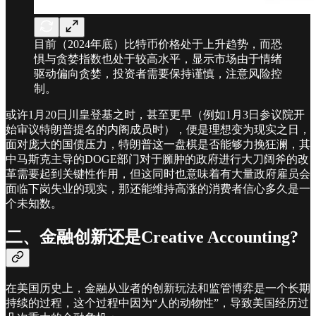
目前（2024年底）比特币价格处于上升趋势，而恐
惧与贪婪指数也处于较高水平，显示市场由于情绪
驱动偏向贪婪，投资者需要保持谨慎，注意风险控
制。
或许1月20日川皇登基之时，甚至更早（例如1月3日参议院开
始审议特朗普提名的内阁成员时），便是理想变为现实之日，
面对庞大的国债压力，特朗普这一盘棋是否能够力挽狂澜，其
中马斯克主导的DOGE部门对于臃肿的政府进行大刀阔斧的改
革需要起到关键性作用，但这同时也意味着有大量政府雇员会
面临下岗失业的现实，那还能维持高涨的消费者信心多久是一
个未知数。
二、金融创新还是Creative Accounting?
在美国历史上，金融从业者的创新玩法和监管博弈是一个长期
持续的过程，这个过程中因为“人的动物性”，导致美国经历过