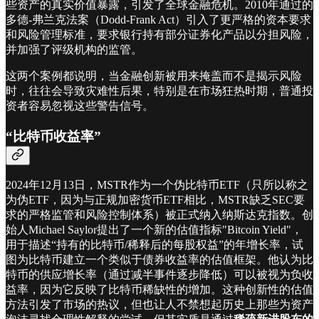
些资产的真实价值暴露，引发了全球金融危机。2010年通过的
多德-弗兰克法案（Dodd-Frank Act）引入了更严格的资本要求
和风险管理标准，要求银行持有部分证券化产品以分担风险，
并加强了评级机构的监管。
这两个案例都说明，当金融创新被用来掩盖而不是揭示风险
时，往往会导致灾难性后果，特别是在市场狂热时期，普通投
资者容易忽视这些警告信号。
“比特币收益率”
2024年12月13日，MSTR作为一个伪比特币ETF（只所以称之
为伪ETF，因为与正规加密货币ETF相比，MSTR缺乏SEC要
求的严格监管和风险控制体系）被正式纳入纳斯达克指数。创
始人Michael Saylor提出了一个新的估值指标"Bitcoin Yield"，
用于描述“持有的比特币/稀释后的每股权益”的年增长率，试
图为比特币建立一个类似于债券收益率的估值框架。他认为比
特币的供应增长率（通过减半事件逐步降低）可以被视为负收
益率，因为它反映了比特币稀缺性的增加。这种创新性的估值
方法引发了市场的热议，但也让人不禁想起历史上那些为资产