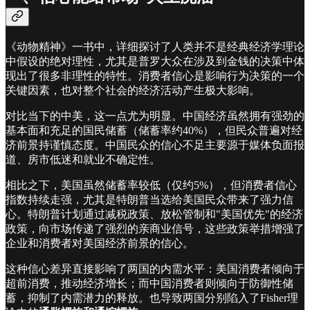
《动物精神》一书中，详细探讨了人类并不是经典经济学理论
中假设的绝对理性，尤其是普罗大众在涉及到金钱的决策中体
现出了很多非理性的特性。消费者信心是影响行为决策的一个
关键因素，也对整个社会的经济活动产生极大影响。
对比当下的中美，这一点尤为明显。中国经济虽然拥有强劲的
基本面和充足的国民储蓄（储蓄率约40%），但民众普遍对经
济前景持谨慎态度。中国民众的信心不足主要源于媒体负面报
道、房市低迷和就业不确定性。
相比之下，美国虽然储蓄率较低（仅约5%），但消费者信心
指数持续走强，尤其是特朗普当选给美国民众带来了强力信
心。特朗普计划通过减税政策、放松管制和"美国优先"的经济
政策，向市场传递了强烈的亲商业信号，这些政策举措增强了
企业和消费者对美国经济前景的信心。
这种信心差异直接影响了两国的内需水平：美国消费者倾向于
超前消费，推动经济增长；而中国消费者则倾向于防御性储
蓄，抑制了内需潜力的释放。也导致两国分别陷入了Fisher理