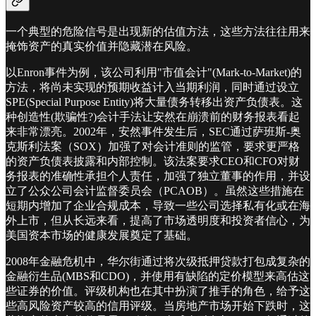
一个典型的危险信号是出现新的估值方法，这些方法往往用来
掩饰资产的真实价值并隐藏潜在风险。
以Enron事件为例，该公司利用"市值会计"(Mark-to-Market)的
方法，将尚未实现的预期收益计入当期利润，同时通过设立
SPE(Special Purpose Entity)将大量债务转移出资产负债表。这
种创造性(欺骗性?)会计手法让安然在崩溃前的财务报表看起
来非常漂亮。2002年，安然事件发生后，SEC通过萨班斯-奥
克斯利法案（SOX）加强了对会计准则的监管，要求更严格
的资产负债表披露和内部控制。该法案要求CEO和CFO对财
务报表的准确性承担个人责任，加强了独立董事的作用，并设
立了公众公司会计监督委员会（PCAOB）。虽然这些措施在
短期内增加了企业合规成本，导致一些公司选择私有化或在海
外上市，但从长远来看，提高了市场透明度和投资者信心，为
美国资本市场的健康发展奠定了基础。
2008年金融危机中，华尔街通过将次级抵押贷款打包成复杂的
金融衍生品(MBS和CDO)，并使用有缺陷的定价模型来高估这
些证券的价值。评级机构也在其中扮演了推手的角色，给予这
些高风险资产较高的信用评级。当房地产市场开始下跌时，这