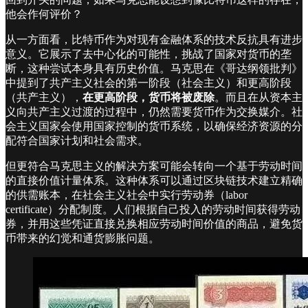
他会作何评价？
从一方面看，比特币作为对现有金融体系的技术反抗具有进步
意义。它展示了去中心化的可能性，挑战了国家对货币的垄
断，这种尝试本身具有历史价值。马克思在《哥达纲领批判》
中提到了共产主义社会的第一阶段（社会主义）和更高阶段
（共产主义），
在更高阶段，货币将被废除
。而且在从资本主
义向共产主义过渡的过程中，仍然需要货币作为交换媒介。社
会主义国家会使用国家控制的货币系统，以确保经济资源的分
配符合国家计划和社会需求。
但更符合马克思主义的解决方案可能会转向一个基于劳动时间
的直接价值计量体系。这种体系可以通过区块链技术建立精确
的供需账本，在社会主义社会中实行劳动券（labor
certificate）分配制度。人们根据自己投入的劳动时间获得劳动
券，并用这些凭证直接兑换相应劳动时间价值的商品，避免货
币带来的幻觉和通货膨胀问题。