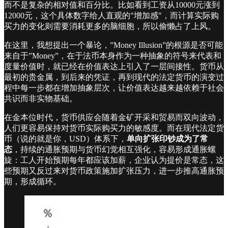
而不是复杂的相对值和百分比。比如看到工资从10000元涨到
12000元，这个具体数字给人直观的"增加感"，而计算实际购
买力的变化则需要消耗更多的脑细胞，所以偷懒占了上风。
在这里，我想提出一个暴论，”Money Illusion”的根源是否可能
来自于”Money”，在于法币本身作为一种抽象的符号来代表和
度量价值时，就已经在价值表达上引入了一层间接性。货币从
最初的贵金属，到后来的凭证，再到现代的法定货币的演变过
程中每一步都在增加抽象层次，让价值表达越来越依赖于社会
共识而非实物基础。
在金本位时代，货币供应会随着金矿开采和贸易而双向波动，
人们更容易保持对货币实际购买力的敏感度。而在现代法定货
币（说的就是你，USD）体系下，
单向扩张印钞成为了常
态
，持续的通胀预期与货币幻觉相互强化，容易形成通胀螺
旋：工人开始预期每年都应该加薪，企业认为提价是常态，这
些预期又反过来对货币政策施加扩张压力，进一步推高通胀预
期，形成循环。