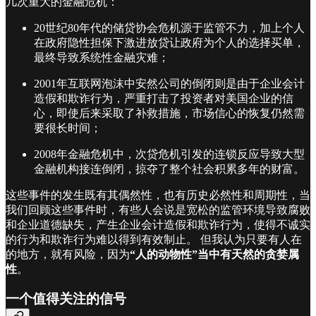
几次重大的金融危机：
20世纪80年代的储贷协会危机源于监管不力，加上个人
在政府隐性担保下激进放贷让政府为个人的选择买单，
最终导致系统性金融灾难；
2001年互联网泡沫中安然公司的倒闭则是由于企业会计
造假和欺诈行为，严重打击了投资者对美国企业的信
心，即使后来采取了补救措施，市场信心的恢复仍然需
要很长时间；
2008年金融危机中，次贷危机引发的连锁反应导致大型
金融机构接连倒闭，掠夺了整个社会积累多年的财富。
这些事件的发生既有其偶然性，也有历史必然性和周期性，当
我们回顾这些事件时，有些人会说是宽松的监管环境导致腐败
和企业道德缺失，产生企业会计造假和欺诈行为，使得不诚实
的行为和欺诈行为难以得到有效制止。 但我认为只要有人在
的地方，就有风险，因为
“人的动物性”当中有天然的贪婪属
性
。
一个值得关注的信号