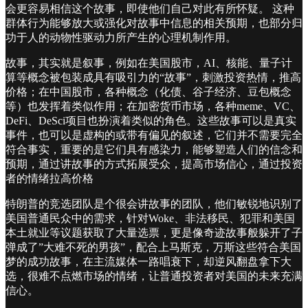
会更容易相信这个故事，即使他们自己对此有所怀疑。 这种
群体行为能够放大或强化对故事中信息的相关预期，也部分归
功于人的动物性驱动力所产生的心理机制作用。
故事，其实就是叙事，例如在美国股市，AI、核能、量子计
算等概念被包装成具有吸引力的“故事”，刺激投资热情，推高
价格；在中国股市，各种概念（化债、谷子经济、豆包概念
等）也发挥着类似作用；在加密货币市场，各种meme、VC、
DeFi、DeSci项目也扮演着类似的角色。这些故事可以是真实
事件，也可以是虚构的或带有偏见的叙述，它们并不需要完全
符合事实，重要的是它们具有感染力，能够塑造人们的信念和
预期，通过讲故事的方式拓展受众，提高市场信心，通过投资
者的情绪拉高价格
特朗普的竞选团队是个很会讲故事的团队，他们敏锐地识别了
美国普通民众中的需求，针对Woke、非法移民、犯罪和美国
本土就业等议题获取了大量选票，更是像奇迹故事般躲开了子
弹成了”大难不死的男孩”，配合上马斯克，万斯这些符合美国
梦的成功故事，在主流媒体一路唱衰下，却逆风翻盘拿下大
选，很难不点燃市场的情绪，让普通投资者对美国的未来充满
信心。